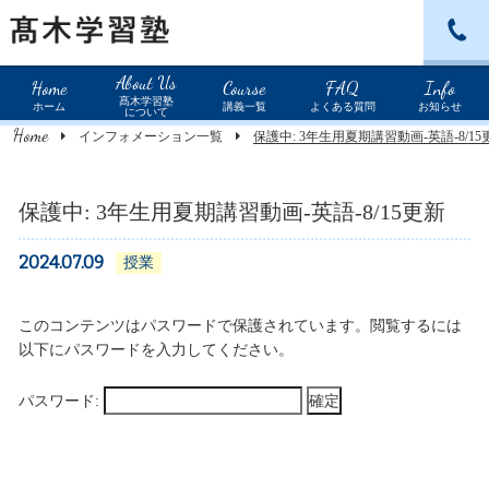
北野田教室：072-234-0589
About Us
Home
Course
FAQ
Info
髙木学習塾
ホーム
講義一覧
よくある質問
お知らせ
について
Home
インフォメーション一覧
保護中: 3年生用夏期講習動画-英語-8/15
保護中: 3年生用夏期講習動画-英語-8/15更新
2024.07.09
授業
このコンテンツはパスワードで保護されています。閲覧するには
以下にパスワードを入力してください。
パスワード: