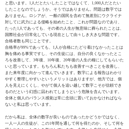
と思います。1人だとたいしたことではなくて、1,000人だとたい
したことなのでしょうか。そうではありません。問題は数字では
ありません。ロシアが、一般の国民を含めて無差別にウクライナ
対してに武力による侵略を始めたこと、これが問題なのであり、
たった1人であっても、その者の人生が無意味に葬られたことは、
国際社会が日常化している現在として由々しき大きな問題です。
合格者数も同じことです。
合格率が99%であっても、1人が合格にたどり着けなかったことは
胸を痛める事実ですし、その生徒には、自分の良くなかったとこ
ろを改善して、3年後、10年後、20年後の人生の糧にしてもらいた
いと思っています。もちろん私たちも改善すべきことを改善し、
また来年度に向かって進んでいきます。数字による報告はわかり
やすく整理しやすいというメリットはありますが、他方では、個
人を見えにくくし、やがて個人を追い越して数字こそが信頼でき
るのだという幻惑に囚われてしまうという危険を含んでいます。
全体と個人のバランス感覚は常に念頭に置いておかなければなら
ないと私は思っています。
だから私は、全体の数字が良いものであったかどうかではなく、
一人一人の生徒が、この1年間を通して何を得たのか、そして何を