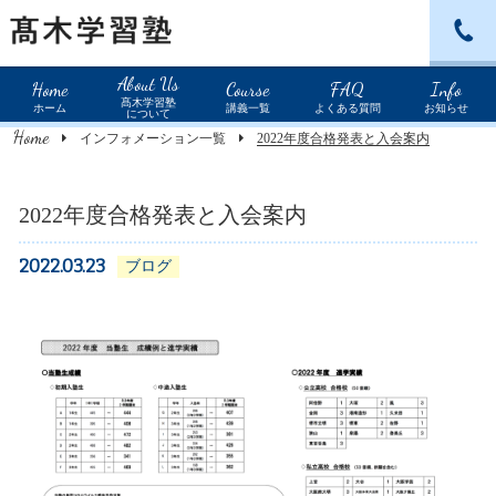
北野田教室：072-234-0589
About Us
Home
Course
FAQ
Info
髙木学習塾
ホーム
講義一覧
よくある質問
お知らせ
について
Home
インフォメーション一覧
2022年度合格発表と入会案内
2022年度合格発表と入会案内
2022.03.23
ブログ