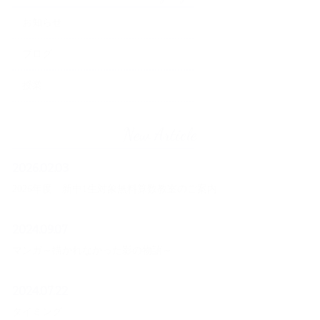
お知らせ
ブログ
授業
New Article
2026.02.03
2026年度 新中1生対象無料算数教室のご案内
2024.09.07
マンガ～描かれなかった影の物語～
2024.07.22
タイミング