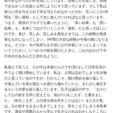
得られなかったのかを気にしています。合格した生徒にも、合格
できなかった生徒にも同じようにそう思っています。そして私は
彼らに何を与えられて何を与えられなかったのか。互いにこの1年
間を「良い過程」として次に進んでいければなと思っています。
つまり、前回のブログでも書いたように、「良い結果」も「悪い
結果」も、未来につなげていくことの「過程」だと思ってほしい
のです。喜び、苦しみ、悲しみを風化させては、この経験が無意
味なものになってしまい、3年間の大切な経験が今後の糧になりま
せん。どうか、今の気持ちを大切に心の木箱にそっとしまってお
いてください。いつかその箱を開けたときに、これのおかげで今
の自分があるんだと誇れるように。
私個人で言うと、心の中は木箱だらけです(笑)そして日常生活の
中でよく開け閉めしています。私は、人間は忘れてしまう生き物
だと思っているのですが、だからこそ、開け閉めを繰り返して、
今進んでいる道が進むべき道から逸れていたら、また少し修正す
るという作業を繰り返しています。孔子は論語の中で、「七十に
して心の欲する所に従えども、矩(のり)をこえず」と書きまし
た。（矩をこえず…人の道を踏み外すことはない）まだまだ私
は、心の欲するままに生きてしまうと、矩をこえてしまう未熟者
です。過去や周囲の人から学んで生きなければおかしなところに