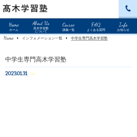
北野田教室：072-234-0589
About Us
Home
Course
FAQ
Info
髙木学習塾
ホーム
講義一覧
よくある質問
お知らせ
について
Home
インフォメーション一覧
中学生専門高木学習塾
中学生専門高木学習塾
2023.01.31