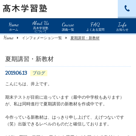
北野田教室：072-234-0589
About Us
Home
Course
FAQ
Info
髙木学習塾
ホーム
講義一覧
よくある質問
お知らせ
について
Home
インフォメーション一覧
夏期講習・新教材
夏期講習・新教材
2019.06.13
ブログ
こんにちは、井上です。
期末テストが目前に迫っています（最中の中学校もあります）
が、私は同時進行で夏期講習の新教材を作成中です。
今作っている新教材は、はっきり申し上げて、えげつないです
（笑）出版できるレベルのものだと確信しております。