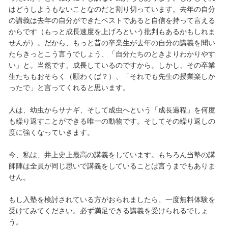
はどうしようもないことなのだと割り切っています。去年の自分
の講義は去年の自分ができたベストであると自信を持って言える
からです（もっと成長速度を上げろという批判もあるかもしれま
せんが）。だから、もっと昔の卒業生が去年の自分の講義を聞い
たらきっとこう言うでしょう、「自分たちのときよりわかりやす
い」と。当然です、成長しているのですから。しかし、その卒業
生たちもおそらく（願わくば？）、「それでも先生の授業楽しか
ったで」と言ってくれると思います。
人は、幼虫からサナギ、そして成虫へという「成長過程」を何度
も繰り返すことができる唯一の動物です。そしてその繰り返しの
度に強くなっていきます。
今、私は、井上史上最高の講義をしています。もちろん当塾の講
師陣は全員が同じ思いで講義をしていることは言うまでもありま
せん。
もし入塾を検討されている方がおられましたら、一度無料体験を
受けてみてください。必ず満足できる講義を受けられるでしょ
う。