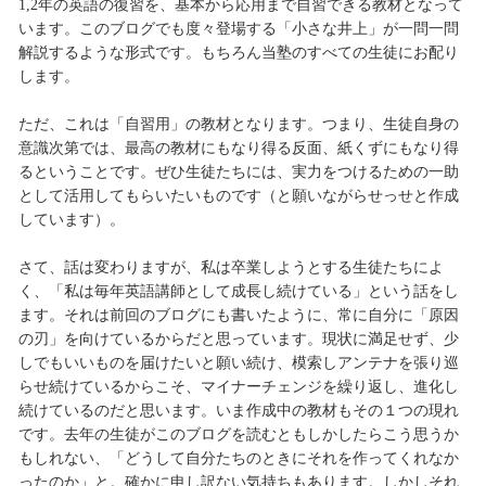
1,2年の英語の復習を、基本から応用まで自習できる教材となって
います。このブログでも度々登場する「小さな井上」が一問一問
解説するような形式です。もちろん当塾のすべての生徒にお配り
します。
ただ、これは「自習用」の教材となります。つまり、生徒自身の
意識次第では、最高の教材にもなり得る反面、紙くずにもなり得
るということです。ぜひ生徒たちには、実力をつけるための一助
として活用してもらいたいものです（と願いながらせっせと作成
しています）。
さて、話は変わりますが、私は卒業しようとする生徒たちによ
く、「私は毎年英語講師として成長し続けている」という話をし
ます。それは前回のブログにも書いたように、常に自分に「原因
の刃」を向けているからだと思っています。現状に満足せず、少
しでもいいものを届けたいと願い続け、模索しアンテナを張り巡
らせ続けているからこそ、マイナーチェンジを繰り返し、進化し
続けているのだと思います。いま作成中の教材もその１つの現れ
です。去年の生徒がこのブログを読むともしかしたらこう思うか
もしれない、「どうして自分たちのときにそれを作ってくれなか
ったのか」と。確かに申し訳ない気持ちもあります。しかしそれ