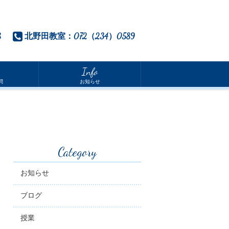
8
北野田教室：072（234）0589
Info
問
お知らせ
Category
お知らせ
ブログ
授業