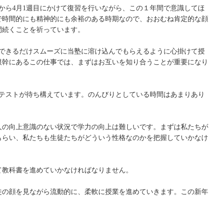
月から4月1週目にかけて復習を行いながら、この１年間で意識してほ
で時間的にも精神的にも余裕のある時期なので、おおむね肯定的な顔
間続くことを祈っています。
、できるだけスムーズに当塾に溶け込んでもらえるように心掛けて授
根幹にあるこの仕事では、まずはお互いを知り合うことが重要になり
間テストが待ち構えています。のんびりとしている時間はあまりあり
人の向上意識のない状況で学力の向上は難しいです。まずは私たちが
もらい、私たちも生徒たちがどういう性格なのかを把握していかなけ
て教科書を進めていかなければなりません。
徒の顔を見ながら流動的に、柔軟に授業を進めていきます。この新年