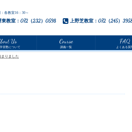
：各教室16：30～
堺東教室：072（232）0598
上野芝教室：072（245）395
bout Us
Course
FAQ
学習塾
について
講義一覧
よくある質
始まりました
。