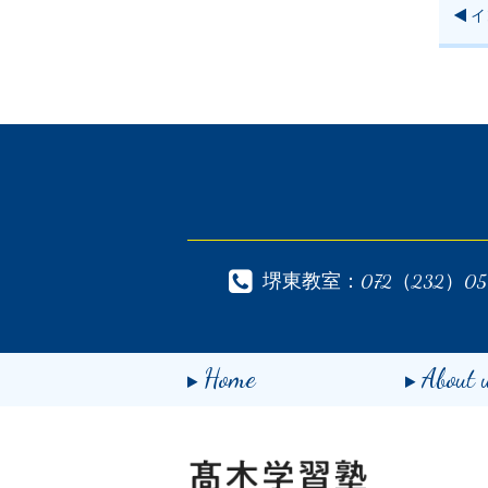
イ
堺東教室：072（232）05
Home
About 