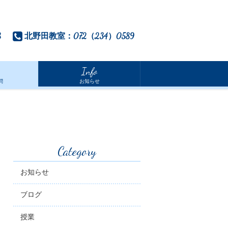
8
北野田教室：072（234）0589
Info
問
お知らせ
Category
お知らせ
ブログ
授業