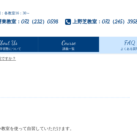
：各教室16：30～
堺東教室：072（232）0598
上野芝教室：072（245）395
bout Us
Course
FAQ
学習塾
について
講義一覧
よくある質
能ですか？
い教室を使って自習していただけます。