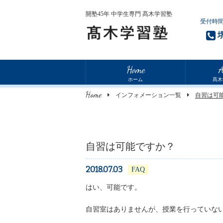
開塾45年 中学生専門 髙木学習塾
受付時間
Home
A
ホーム
髙木
Home
インフォメーション一覧
自習は可
自習は可能ですか？
2018.07.03
FAQ
はい、可能です。
自習室はありませんが、授業を行っていな