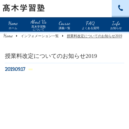
北野田教室：072-234-0589
About Us
Home
Course
FAQ
Info
髙木学習塾
ホーム
講義一覧
よくある質問
お知らせ
について
Home
インフォメーション一覧
授業料改定についてのお知らせ2019
授業料改定についてのお知らせ2019
2019.09.17